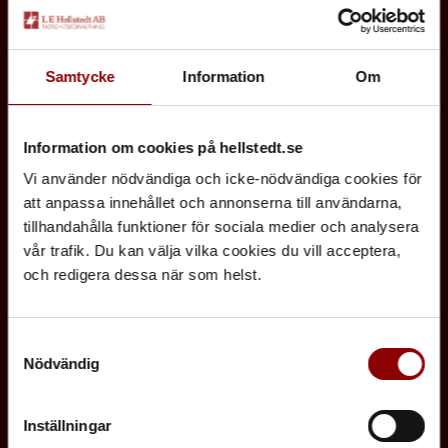
Snabblänkar
Samtycke
Information
Om
Nyheter
Mina Sidor DH
Felanmälan
Information om cookies på hellstedt.se
Privacy Policy
Vi använder nödvändiga och icke-nödvändiga cookies för
Kontakt
att anpassa innehållet och annonserna till användarna,
tillhandahålla funktioner för sociala medier och analysera
LE Hellstedt AB, Döbelnsgatan 5
vår trafik. Du kan välja vilka cookies du vill acceptera,
111 40 Stockholm
och redigera dessa när som helst.
info@hellstedt.se
08-23 17 80 (Stockholm)
Samtyckesval
0171-312 33 (Enköping)
Nödvändig
Inställningar