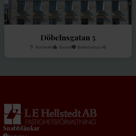
Döbelnsgatan 5
Norrmalm
Bostad
Bullerbasius AB
Snabblänkar