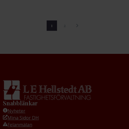
gällande pågående
Klicka här för att ta del
ventilationsarbeten i
av informationen
området.
gällande detta från
Tele2.
1
2
Snabblänkar
Nyheter
Mina Sidor DH
Felanmälan